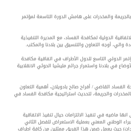
 بالجريمة والمخدرات على هامش الدورة التاسعة لمؤتمر
تفاقية الدولية لمكافحة الفساد، مع المديرة التنفيذية
افحة الفساد تشارك في ورشة عمل بع
ة والي، أوجه التعاون والتنسيق بين بلادنا والمكتب.
مر الدولي التاسع للدول الأطراف في اتفاقية مكافحة
اع في بلادنا واستمرار جرائم مليشيا الحوثي الانقلابية
ة الفساد القاضي / أفراح صالح بادويلان، أهمية التعاون
المخدرات والجريمة، لتحديث استراتيجية مكافحة الفساد في
انها ماضيه في تنفيذ الالتزامات حيال تنفيذ الاتفاقية
راء الوطني المعني بعملية الاستعراض للفصل الثاني
جودات) حيث يعمل ضمن هذا الفريق ممثلين من كافة اطراف