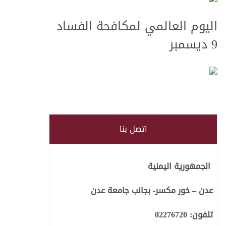
اليوم العالمي لمكافحة الفساد
9 ديسمبر
 الفساد في
اتصل بنا
الجمهورية اليمنية
عدن – خور مكسر- بجانب جامعة عدن
تلفون:
02276720