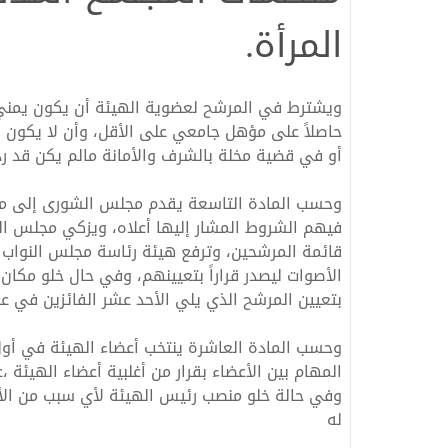
المرأة.
ويشترط في المرشح لعضوية الهيئة أن يكون يمني ال
حاصلاً على مؤهل جامعي على الأقل، وأن لا يكون
الهيئة الوطنية العليا لمك
أو في قضية مخلة بالشرف والأمانة مالم يكن قد رد إ
الفساد و نزاهة الاعمال
وحسب المادة التاسعة يقدم مجلس الشورى إلى مج
فيهم الشروط المشار إليها أعلاه، ويزكي مجلس ال
قائمة المرشحين، وترفع هيئة رئاسة مجلس النواب إ
الأصوات ليصدر قراراً بتعيينهم، وفي حال خلو مكان
بتعيين المرشح الذي يلي الأحد عشر الفائزين في عد
وحسب المادة العاشرة ينتخب أعضاء الهيئة في أول ا
المهام بين الأعضاء بقرار من أغلبية أعضاء الهيئة 
وفي حالة خلو منصب رئيس الهيئة لأي سبب من الأسب
له