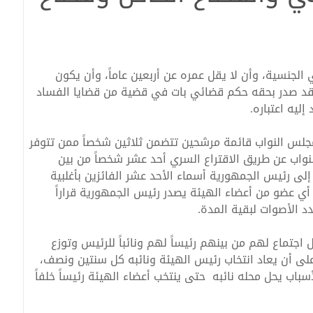
جنسية، وأن لا يقل عمره عن أربعين عاماً، وأن يكون
 قد صدر بحقه حكم قضائي بات في قضية من قضايا الفساد
افحة الفساد تشارك في ورشة عمل بع
ليه اعتباره.
لس النواب قائمة مرشحين تتضمن ثلاثين شخصاً ممن تتوفر
نواب عن طريق الاقتراع السري أحد عشر شخصاً من بين
لى رئيس الجمهورية أسماء الأحد عشر الفائزين بأغلبية
 أي عضو من أعضاء الهيئة يصدر رئيس الجمهورية قراراً
د الأصوات لبقية المدة.
جتماع لهم من بينهم رئيساً لهم ونائباً للرئيس وتوزع
،على أن يعاد انتخاب رئيس الهيئة ونائبه كل سنتين ونصف،
اب يحل محله نائبه حتى ينتخب أعضاء الهيئة رئيساً خلفاً