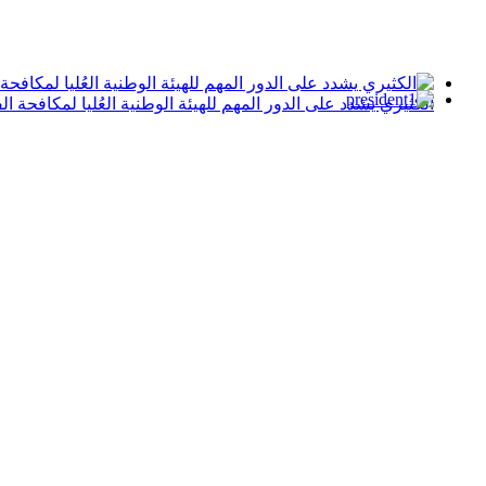
الكثيري يشدد على الدور المهم للهيئة الوطنية العُليا لمكافحة ا