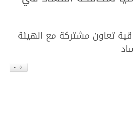
قية تعاون مشتركة مع الهيئة
هم للهيئة الوطنية العُليا لمكافحة
اد