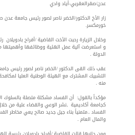
عدن/صقرالعقربي-أياد وادي
زار الأخ الدكتور/الخضر ناصر لصور رئيس جامعة عدن صب
خورمكسر.
وخلال الزيارة رحبت الأخت القاضية /أفراح بادويلان ر
الهيئة الوطنية العليا لمك
و استعرضت آلية عمل الهئية ووظائفها وأهميتها من
الدولة .
الفساد و نزاهة الاعمال
عقب ذلك القى الدكتور /الخضر ناصر لصور رئيس جامع
التشبيك المشترك مع الهيئة الوطنية العليا لمكافح
منه .
مؤكداً بالقول: أن الفساد مشكلة متصلة بالسلوك ال
كجامعة أكاديمية ,نشر الوعي والقضاء علية من خلال 
الفساد ..متمنياً بناء جيل جديد صالح يعي مخاطر ال
والمال العام .
ومن جانبها قالت القاضية /أفراح بادويلان رئيسة اله