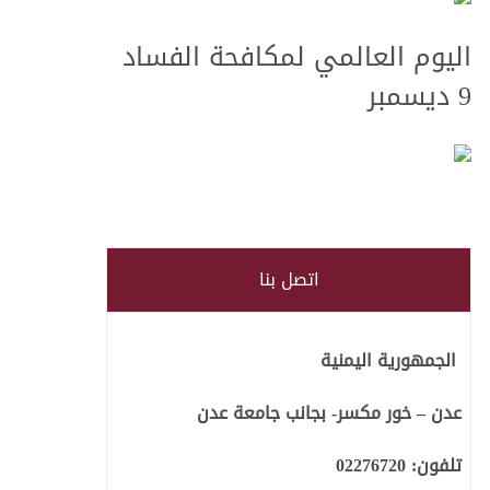
اليوم العالمي لمكافحة الفساد
9 ديسمبر
 الفساد في
اتصل بنا
الجمهورية اليمنية
عدن – خور مكسر- بجانب جامعة عدن
تلفون:
02276720