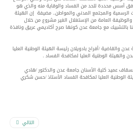
ة وفق أسس محددة للحد من الفساد والوقاية منه والذي هو
 الرسمية والمجتمع المدني والمواطن.. مضيفة إن الهيئة
 والوظيفة العامة من الإستغلال الغير مشروع من خلال
تمينا بالتشبيك مع جامعة عدن كونها صرح أكاديمي عريق ونافذة
رد المالية للحكومة في ظروف الحرب
دن والقاضية /أفراح بادويلان رئيسة الهيئة الوطنية العليا
 والهيئة الوطنية العليا لمكافحة الفساد .
سقاف عميد كلية الأسنان جامعة عدن والدكتور /هادي
ئة الوطنية العليا لمكافحة الفساد الأستاذ /حسن شكري
التالي