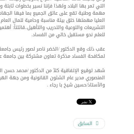
التي تمر بها البلاد ولهذا فإننا نسير بخطوات ثابت
مهمة وطنية تقع على عاتق الجميع بما فيها الجهات
العليا مهمتها خلق بيئة مناسبة وحامية للمال العام
التشريعات والتوعية والتدريب والتأهيل..قائلتاً: أه
للعلم نحو مستقبل خالي من الفساد.
ورشة عمل حول تحصيل الموا
عقب ذلك وقع الدكتور /الخضر ناصر لصور رئيس جامعة ع
لمكافحة الفساد مذكرة تعاون مشتركة بين جامعة عدن
شهد توقيع الإتفاقية كلآ من الدكتور /محمد حسن ال
المنصوري مدير عام الشئون القانونية ومن جهة الهي
والأستاذ/حسين شيخ با رجاء .
السابق