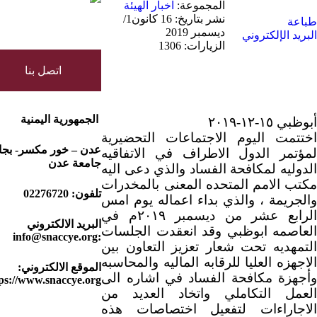
الكثيري يشدد على الدور المهم للهي
المجموعة:
اخبار الهيئة
نشر بتاريخ: 16 كانون1/
طباعة
ديسمبر 2019
البريد الإلكتروني
حماية المال العام
الزيارات: 1306
اتصل بنا
الجمهورية اليمنية
أبوظبي ١٥-١٢-٢٠١٩
اختتمت اليوم الاجتماعات التحضيرية
عدن – خور مكسر- بجا
لمؤتمر الدول الاطراف في الاتفاقيه
جامعة عدن
الدوليه لمكافحة الفساد والذي دعى اليه
مكتب الامم المتحده المعنى بالمخدرات
تلفون:
02276720
والجريمة ، والذي بداء اعماله يوم امس
الرابع عشر من ديسمبر ٢٠١٩م في
البريد الالكتروني
العاصمه ابوظبي وقد انعقدت الجلسات
info@snaccye.org
:
التمهديه تحت شعار تعزيز التعاون بين
الاجهزه العليا للرقابه الماليه والمحاسبه
الموقع الالكتروني:
وأجهزة مكافحة الفساد في اشاره الى
ps://www.snaccye.org
العمل التكاملي واتخاد العديد من
الاجاراءات لتفعيل اختصاصات هذه