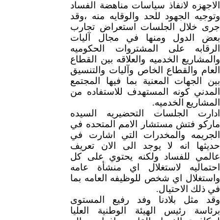
الهيئة الوطنية العليا لمكافحة ال
الاجهزه لانفاذ سياسات مناهضة الفساد
توجيه ال
جهود للحد والوقايه منه ،وقد
جرى خلال الجلسات استعراض تجارب
الفساد و نزاهة الاعمال
بعض الدول ومنها في مجال آليات
الرقابه على المشتروات الحكوميه
والمشاريع الخدميه والعلاقه بين القطاع
العام والقطاع الخاص وآليات والتنسيق
بين الجهات المعنية بما فيها المجتمع
المدني كونه المستهدف للاستفاده من
المشاريع الخدميه.
ادارت الجلسات التحضيريه السيده
ماركو فتش مستشار الامم المتحده في
الجريمه والمخدرات التي اشارت في
حديثها انه لا يوجد الى الان تعريف
عالمي للفساد ولكنه يحتوي على كل
احتماليه لاستغلال اي منشأة عامه
واستغلال اي شخص للوظيفه العامه بما
في ذلك الاحتيال.
وقد مثل بلادنا وفد رفيع المستوى
برئاسة رئيس الهيئة الوطنية العليا