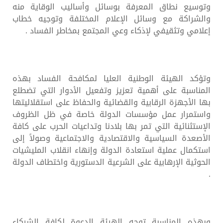
وتوسيع نطاق المعرفة بوسائل وأساليب الوقاية منه
والشراكة مع وسائل الإعلام المختلفة وتوجيه خطاب
إعلامي وتثقيفي لإذكاء وعي المجتمع بمخاطر الفساد .
وتؤكد الهيئة الوطنية العليا لمكافحة الفساد بهذه
المناسبة على أهمية تعزيز وتفعيل الأدوار التي تضطلع
بها الأجهزة الرقابية والقضائية والحفاظ على استقلاليتها
واستمرار عمل مؤسسات الدولة خاصة في ظل الظروف
الإستثنائية التي تمر بها بلادنا وتداعيات الحرب على كافة
الأصعدة السياسية والاقتصادية والاجتماعية وصولاً إلى
استكمال عملية استعادة الدولة وإنهاء انقلاب المليشيات
الحوثية الإرهابية على الشرعية الدستورية واختطاف الدولة
.
وبهذه المناسبة توجه الهيئة الدعوة لكافة الشركاء