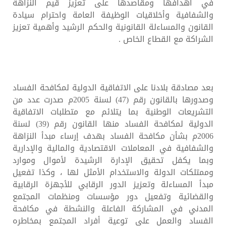
في أهدافها ومقاصدها على تعزيز قيم النزاهة
والشفافية وأخلاقيات الوظيفة العامة واحترام سيادة
القانون والمساءلة القانونية والحكم الرشيد وأهمية تعزيز
الشراكة مع القطاع الخاص .
بعد مصادقة بلادنا على الاتفاقية الدولية لمكافحة الفساد
وصدورها بالقانون رقم (47) لسنة 2005م صدرت عدد من
التشريعات الوطنية بما يتلائم مع متطلبات الاتفاقية
الدولية لمكافحة الفساد منها القانون رقم (39) لسنة
2006م بشأن مكافحة الفساد بهدف إرساء مبدأ النزاهة
والشفافية في المعاملات الاقتصادية والمالية والإدارية
وبما يكفل تحقيق الإدارة الرشيدة لأموال وموارد
وممتلكات الدولة والاستخدام الأمثل لها ، وكذا تفعيل
مبدأ المساءلة وتعزيز الدور الرقابي للأجهزة الرقابية
والقضائية وتفعيل دور مؤسسات ومنظمات المجتمع
المدني في المشاركة الفاعلة والنشطة في مكافحة
الفساد والعمل على توعية أفراد المجتمع بمخاطره