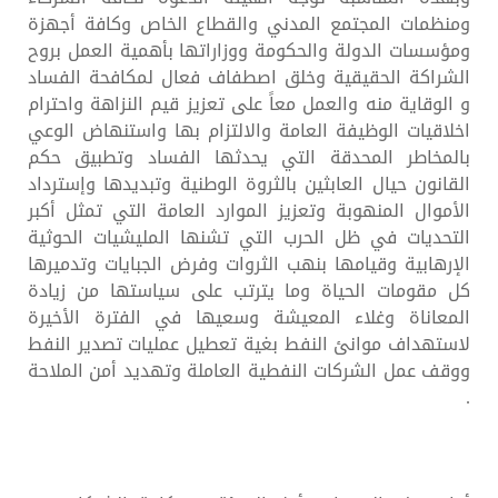
ومنظمات المجتمع المدني والقطاع الخاص وكافة أجهزة
ومؤسسات الدولة والحكومة ووزاراتها بأهمية العمل بروح
الشراكة الحقيقية وخلق اصطفاف فعال لمكافحة الفساد
و الوقاية منه والعمل معاً على تعزيز قيم النزاهة واحترام
اخلاقيات الوظيفة العامة والالتزام بها واستنهاض الوعي
بالمخاطر المحدقة التي يحدثها الفساد وتطبيق حكم
القانون حيال العابثين بالثروة الوطنية وتبديدها وإسترداد
الأموال المنهوبة وتعزيز الموارد العامة التي تمثل أكبر
التحديات في ظل الحرب التي تشنها المليشيات الحوثية
الإرهابية وقيامها بنهب الثروات وفرض الجبايات وتدميرها
كل مقومات الحياة وما يترتب على سياستها من زيادة
المعاناة وغلاء المعيشة وسعيها في الفترة الأخيرة
لاستهداف موانئ النفط بغية تعطيل عمليات تصدير النفط
ووقف عمل الشركات النفطية العاملة وتهديد أمن الملاحة
.