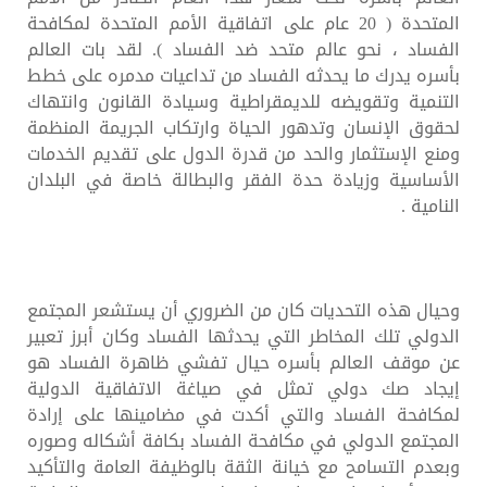
المتحدة ( 20 عام على اتفاقية الأمم المتحدة لمكافحة
الفساد ، نحو عالم متحد ضد الفساد ). لقد بات العالم
بأسره يدرك ما يحدثه الفساد من تداعيات مدمره على خطط
التنمية وتقويضه للديمقراطية وسيادة القانون وانتهاك
لحقوق الإنسان وتدهور الحياة وارتكاب الجريمة المنظمة
ومنع الإستثمار والحد من قدرة الدول على تقديم الخدمات
الأساسية وزيادة حدة الفقر والبطالة خاصة في البلدان
النامية .
وحيال هذه التحديات كان من الضروري أن يستشعر المجتمع
الدولي تلك المخاطر التي يحدثها الفساد وكان أبرز تعبير
عن موقف العالم بأسره حيال تفشي ظاهرة الفساد هو
إيجاد صك دولي تمثل في صياغة الاتفاقية الدولية
لمكافحة الفساد والتي أكدت في مضامينها على إرادة
المجتمع الدولي في مكافحة الفساد بكافة أشكاله وصوره
وبعدم التسامح مع خيانة الثقة بالوظيفة العامة والتأكيد