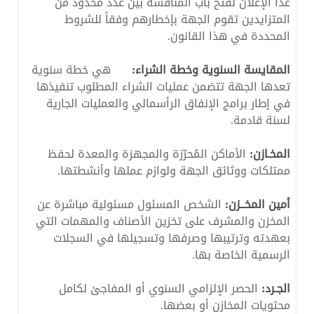
عدا الإعلان لفتح باب المنافسة بين عدد محدود من
المتزايدين تقوم الجهة بإخطارهم وفقاً للشروط
المحددة في هذا القانون.
المقايسة السنوية وخطة الشراء:
هي خطة سنوية
تعدها الجهة تتضمن عمليات الشراء المطلوب تنفيذها
في إطار برامج الإنفاق الرأسمالي والعمليات الجارية
لسنة قادمة.
المخـازن:
الأماكن المُحرّزة والمجهزة والمعدة لحفظ
ممتلكات ووثائق الجهة ولوازم عملها وأنشطتها.
أمين المخــزن:
الشخص المسئول مسئولية مباشرة عن
المخزن والمشرف على تخزين الأصناف والمهمات التي
بعهدته وترتيبها وصرفها وتسجيلها في السجلات
الرسمية الخاصة بها.
الجـرد:
الحصر الإلزامي السنوي أو المفاجئ لكامل
محتويات المخازن أو بعضها.