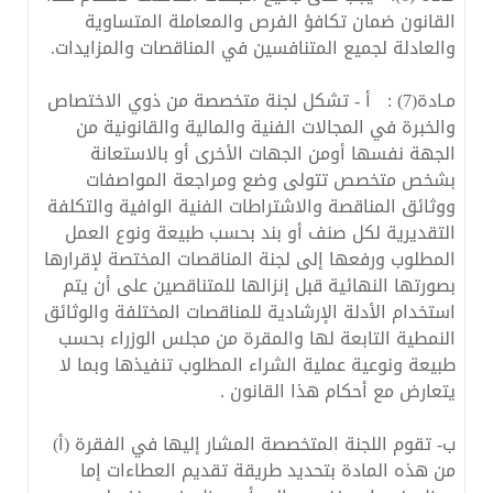
القانون ضمان تكافؤ الفرص والمعاملة المتساوية
والعادلة لجميع المتنافسين في المناقصات والمزايدات.
مـادة(7) : أ - تشكل لجنة متخصصة من ذوي الاختصاص
والخبرة في المجالات الفنية والمالية والقانونية من
الجهة نفسها أومن الجهات الأخرى أو بالاستعانة
بشخص متخصص تتولى وضع ومراجعة المواصفات
ووثائق المناقصة والاشتراطات الفنية الوافية والتكلفة
التقديرية لكل صنف أو بند بحسب طبيعة ونوع العمل
المطلوب ورفعها إلى لجنة المناقصات المختصة لإقرارها
بصورتها النهائية قبل إنزالها للمتناقصين على أن يتم
استخدام الأدلة الإرشادية للمناقصات المختلفة والوثائق
النمطية التابعة لها والمقرة من مجلس الوزراء بحسب
طبيعة ونوعية عملية الشراء المطلوب تنفيذها وبما لا
يتعارض مع أحكام هذا القانون .
ب- تقوم اللجنة المتخصصة المشار إليها في الفقرة (أ)
من هذه المادة بتحديد طريقة تقديم العطاءات إما