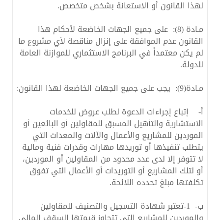
لهذا القانون أو الاستعانة بشخص متخصص.
مـادة (8): على جميع الجهات الخاضعة لأحكام هذا
القانون عدم الموافقة على إنزال مناقصة لأي مشروع ما
لم يكن معتمداً في البرنامج الاستثماري للموازنة العامة
للدولة.
مـادة(9): يجب على جميع الجهات الخاضعة لهذا القانون:
‌أ- إتباع إجراءات الدعوة لطلب عروض للخدمات
الاستشارية والتأهيل المسبق للمقاولين أو البائعين أو
الموردين للمشاريع والأعمال والآلات والمعدات التي
يتطلب تنفيذها أو توريدها مهارات وقدرات فنية ومالية
لا تتوفر إلا لدى عدد محدود من المقاولين أو الموردين،
أو لتلك المشاريع أو التوريدات أو الأعمال التي تفوق
تكلفتها مبلغ تحدده اللائحة.
‌ب- 1-تعتبر شهادة التسجيل والتصنيف للمقاولين
والموردين للمشاريع التي تتجاوز قيمتها السقف المالي