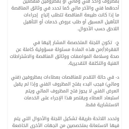
بمظروف واحد فني ومالي أو بمظروفين منفصلين
أحدهما فني والآخر مالي كما تحدد في وثائق المناقصة
ما إذا كانت طبيعة المناقصة تتطلب إتباع إجراءات
التأهيل المسبق أو طلب عروض خدمات أو التأهيل
اللاحق حسب الأحوال.
ج- تكون اللجنة المتخصصة المشار إليها في
الفقرة(أ)من هذه المادة مسئولة مسؤولية كاملة عن
صحة وسلامة المواصفات ووثائق المناقصة والاشتراطات
الفنية والتكلفة التقديرية.
د- في حالة التقدم للمناقصات بعطاءات بمظروفين (فني
ومالي) فيجب البدء بفتح المظروف الفني وإذا لم يقبل
العرض الفني لا يجوز فتح المظروف المالي ويتم
استبعاد العطاء ويقتصر هذا الإجراء على الخدمات
الاستشارية فقط.
وتحدد اللائحة طريقة تشكيل اللجنة والأحوال التي يتم
فيها الاستعانة بمتخصصين من الجهات الأخرى الخاضعة